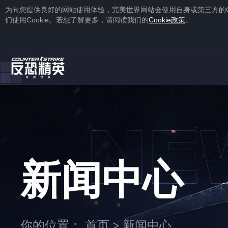
为向您提供良好的网站使用体验，完美世界网站会使用自身或第三方的
们使用
Cookie
。若想了解更多，请阅读我们的
Cookie
政策
。
1
2
注册
蒸汽平台账号
下载
蒸汽平台
新闻中心
1
2
你的位置：
首页
新闻中心
>
右击游戏，选择“
属性
”，