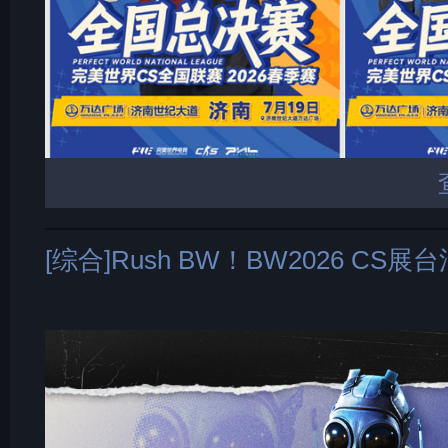
[综合]Rush BW！BW2026 CS