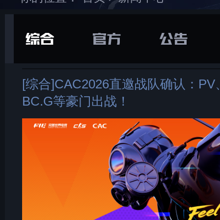
在游戏库中找到并
下载
打开“
通用
”选项卡
[综合]CAC2026直邀战队确认：PV、F
BC.G等豪门出战！