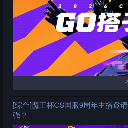
[综合]魔王杯CS国服9周年主播邀
强？