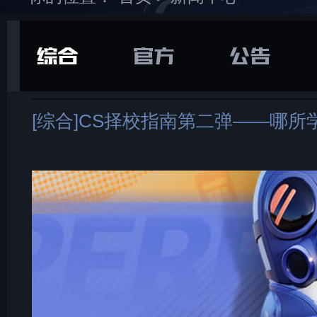
在游戏库中找到并
下载
打开“
通用
”选项卡
[综合]CS择校指南第二弹——哪