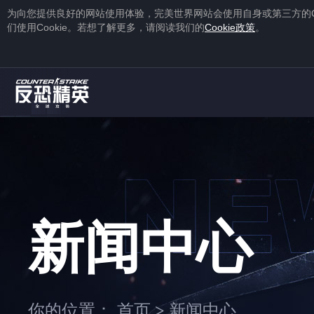
为向您提供良好的网站使用体验，完美世界网站会使用自身或第三方的
们使用
Cookie
。若想了解更多，请阅读我们的
Cookie
政策
。
1
2
注册
蒸汽平台账号
下载
蒸汽平台
新闻中心
1
2
你的位置：
首页
新闻中心
>
右击游戏，选择“
属性
”，