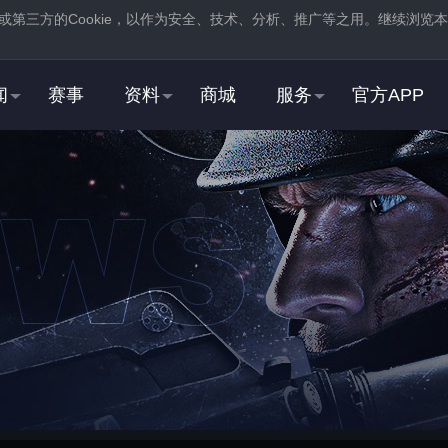
或第三方的
Cookie
，以作为安全、技术、分析、推广等之用。继续浏览本
。
闻
赛事
资料
商城
服务
官方APP
新用户
2
3
登录
蒸汽平台，在商店页
注册
蒸汽平台账号
中找到并
下载
反恐精英：全球
STEAM用户
2
3
右击游戏，选择“
属性
”，
在“
启动选项
”中，加入
打开“
通用
”选项卡
“
-perfectworld
”指令