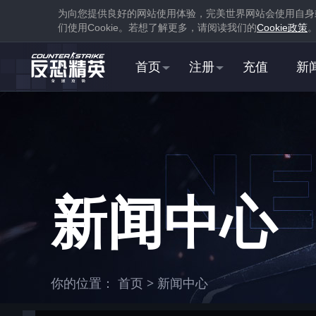
为向您提供良好的网站使用体验，完美世界网站会使用自身
们使用
Cookie
。若想了解更多，请阅读我们的
Cookie
政策
首页
注册
充值
新
1
下载
蒸汽平台
新闻中心
1
你的位置：
首页
>
新闻中心
在游戏库中找到并
下载