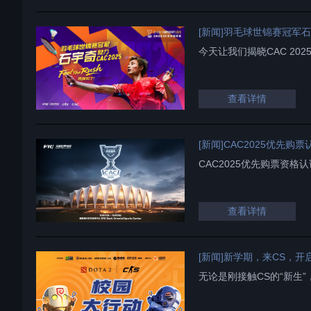
[新闻]羽毛球世锦赛冠军石
今天让我们揭晓CAC 20
查看详情
[新闻]CAC2025优先
CAC2025优先购票资
查看详情
[新闻]新学期，来CS，
无论是刚接触CS的“新生