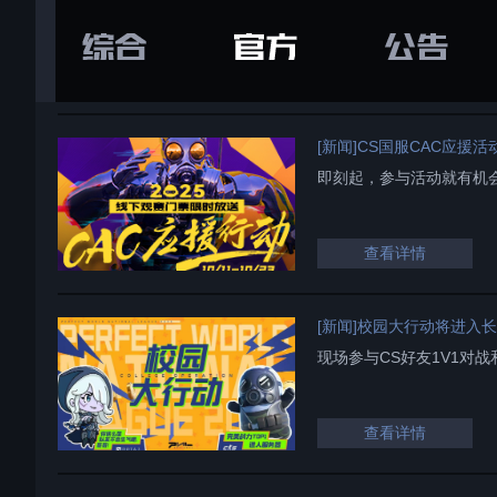
[新闻]CS国服CAC应
即刻起，参与活动就有机会
查看详情
[新闻]校园大行动将进入长
现场参与CS好友1V1对
查看详情