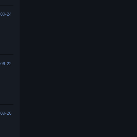
-09-24
-09-22
-09-20