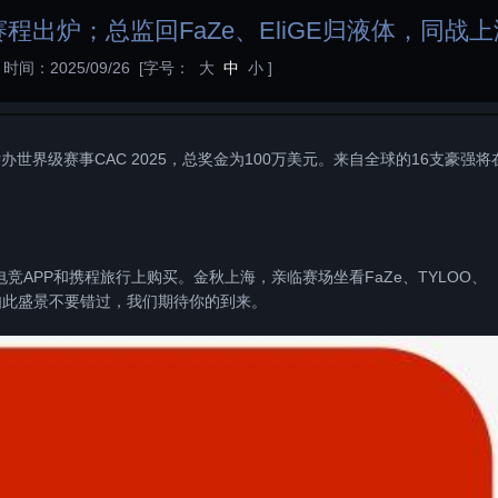
赛程出炉；总监回FaZe、EliGE归液体，同战
时间：2025/09/26
[字号：
大
中
小
]
举办世界级赛事CAC 2025，总奖金为100万美元。来自全球的16支豪强将
电竞APP和携程旅行上购买。金秋上海，亲临赛场坐看FaZe、TYLOO、
门争雄。如此盛景不要错过，我们期待你的到来。