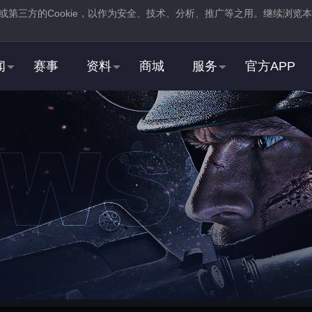
或第三方的
Cookie
，以作为安全、技术、分析、推广等之用。继续浏览本
。
闻
赛事
资料
商城
服务
官方APP
新用户
2
3
登录
蒸汽平台，在商店页
注册
蒸汽平台账号
中找到并
下载
反恐精英：全球
STEAM用户
2
3
右击游戏，选择“
属性
”，
在“
启动选项
”中，加入
打开“
通用
”选项卡
“
-perfectworld
”指令