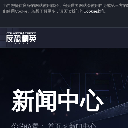
为向您提供良好的网站使用体验，完美世界网站会使用自身或第三方的
们使用
Cookie
。若想了解更多，请阅读我们的
Cookie
政策
。
1
2
注册
蒸汽平台账号
下载
蒸汽平台
新闻中心
1
2
你的位置：
首页
新闻中心
>
右击游戏，选择“
属性
”，