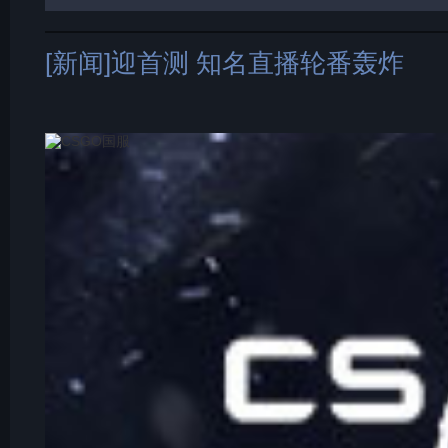
[新闻]迎首测 知名直播轮番轰炸