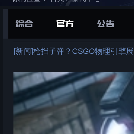
在游戏库中找到并
下载
打开“
通用
”选项卡
[新闻]枪挡子弹？CSGO物理引擎展