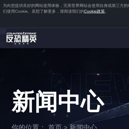
为向您提供良好的网站使用体验，完美世界网站会使用自身或第三方的
们使用
Cookie
。若想了解更多，请阅读我们的
Cookie
政策
。
1
2
注册
蒸汽平台账号
下载
蒸汽平台
新闻中心
1
2
你的位置：
首页
新闻中心
>
右击游戏，选择“
属性
”，