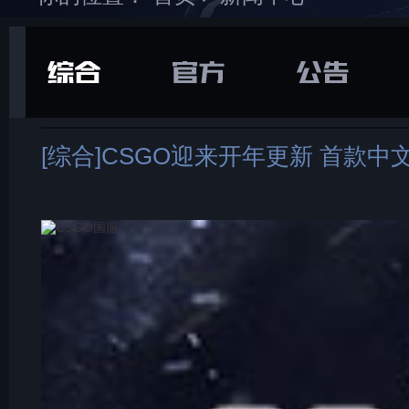
在游戏库中找到并
下载
打开“
通用
”选项卡
[综合]CSGO迎来开年更新 首款