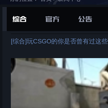
在游戏库中找到并
下载
打开“
通用
”选项卡
[综合]玩CSGO的你是否曾有过这