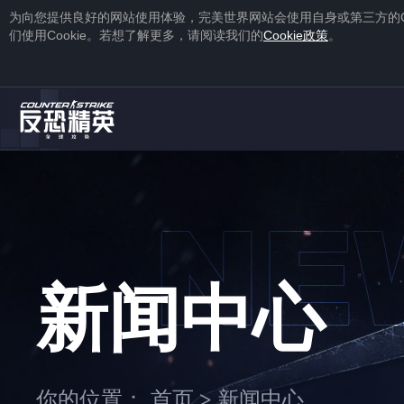
为向您提供良好的网站使用体验，完美世界网站会使用自身或第三方的
们使用
Cookie
。若想了解更多，请阅读我们的
Cookie
政策
。
1
2
注册
蒸汽平台账号
下载
蒸汽平台
新闻中心
1
2
你的位置：
首页
新闻中心
>
右击游戏，选择“
属性
”，