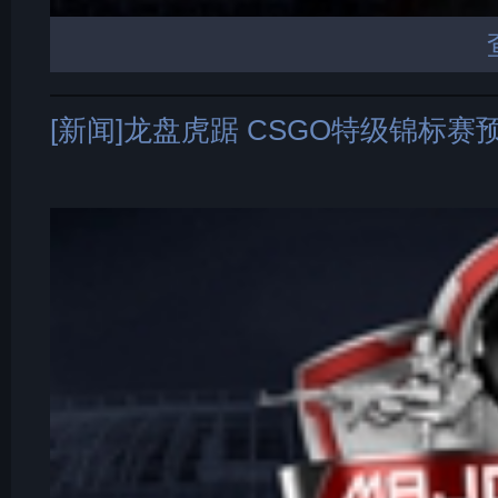
[新闻]龙盘虎踞 CSGO特级锦标