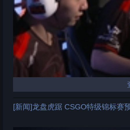
[新闻]龙盘虎踞 CSGO特级锦标