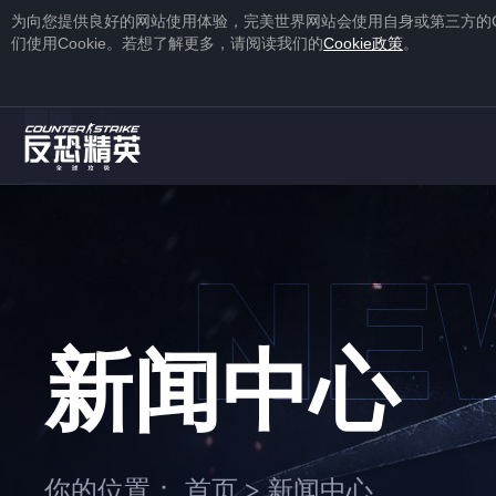
为向您提供良好的网站使用体验，完美世界网站会使用自身或第三方的
们使用
Cookie
。若想了解更多，请阅读我们的
Cookie
政策
。
1
2
注册
蒸汽平台账号
下载
蒸汽平台
新闻中心
1
2
你的位置：
首页
新闻中心
>
右击游戏，选择“
属性
”，