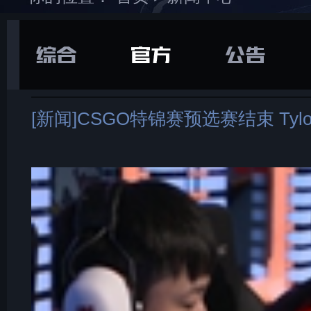
在游戏库中找到并
下载
打开“
通用
”选项卡
[新闻]CSGO特锦赛预选赛结束 Tylo