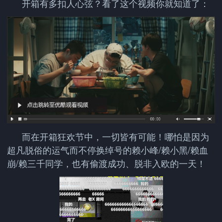
开箱有多扣人心弦？看了这个视频你就知道了：
而在开箱狂欢节中，一切皆有可能！哪怕是因为
超凡脱俗的运气而不停换绰号的赖小峰/赖小黑/赖血
崩/赖三千同学，也有偷渡成功、脱非入欧的一天！