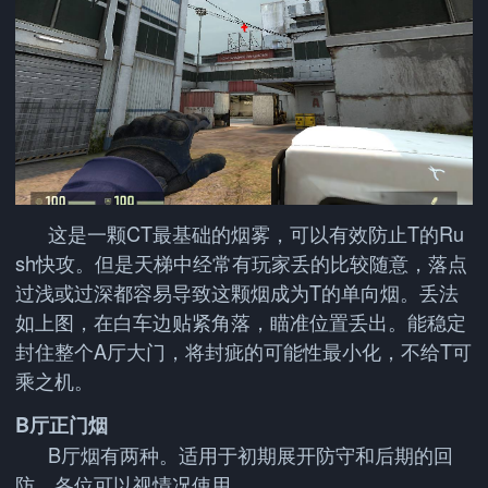
这是一颗CT最基础的烟雾，可以有效防止T的Ru
sh快攻。但是天梯中经常有玩家丢的比较随意，落点
过浅或过深都容易导致这颗烟成为T的单向烟。丢法
如上图，在白车边贴紧角落，瞄准位置丢出。能稳定
封住整个A厅大门，将封疵的可能性最小化，不给T可
乘之机。
B厅正门烟
B厅烟有两种。适用于初期展开防守和后期的回
防，各位可以视情况使用。