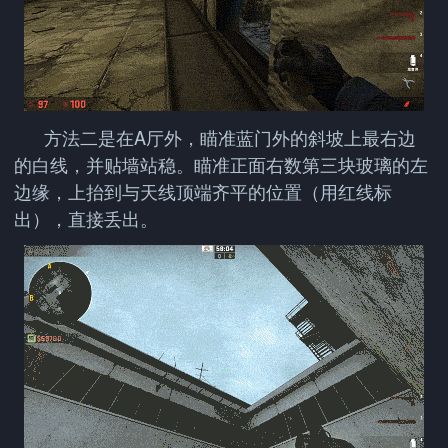
方法二是在A厅外，瞄准蓝门外的斜坡上最右边
的白线，并贴墙站稳。瞄准正面右数第三块玻璃的左
边缘，上抬到与天线顶端齐平的位置（用红线标
出），直接丢出。