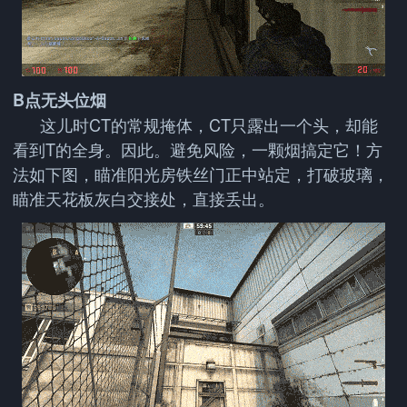
B点无头位烟
这儿时CT的常规掩体，CT只露出一个头，却能
看到T的全身。因此。避免风险，一颗烟搞定它！方
法如下图，瞄准阳光房铁丝门正中站定，打破玻璃，
瞄准天花板灰白交接处，直接丢出。