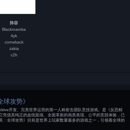
阵容
Blackmamba
4yk
comeback
zakia
c2h
全球攻势》
alve开发、完美世界运营的第一人称射击团队竞技游戏。是《反恐精
它凭借其纯正的血统延续、全面革新的画质表现、公平的竞技体验，已
英：全球攻势》目前是世界上玩家数量最多的游戏之一，引领着全球的