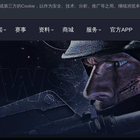
或第三方的
Cookie
，以作为安全、技术、分析、推广等之用。继续浏览本
。
闻
赛事
资料
商城
服务
官方APP
新用户
2
3
登录
蒸汽平台，在商店页
注册
蒸汽平台账号
中找到并
下载
反恐精英：全球
STEAM用户
2
3
右击游戏，选择“
属性
”，
在“
启动选项
”中，加入
打开“
通用
”选项卡
“
-perfectworld
”指令