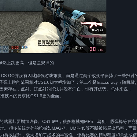
道虽然上跳更高，但是是规律的
S:GO并没有因此降低游戏难度，而是通过两个改变平衡掉了一些扫射
子弹上跳的范围相对CS1.6却大幅增加了；第二个是Inaccuracy（随机散
因素存在，点射、短点射的打法并没有消亡，也有其优势。总体来说，
准技术的要求比CS1.6更为全面。
的武器却要增加许多。CS1.6中，很多枪械如MP5、鸟狙、霰弹枪等在竞
地。很多传统之外的枪械如MAG-7、UMP-45等不断被拓展出场率，而
斗力得以提升，极大增加了战术的丰富性，使得比赛的精彩程度和悬念成