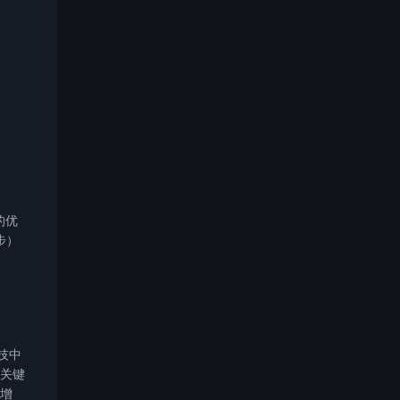
的优
步）
技中
最关键
倍增