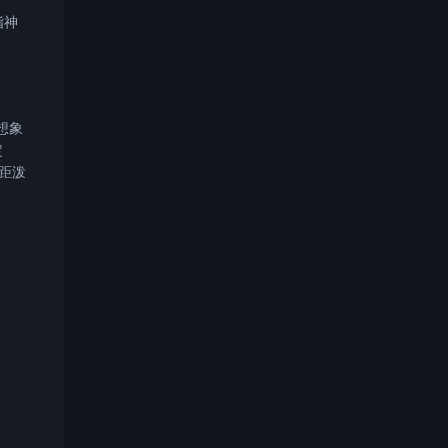
指神
想象
定
距泼