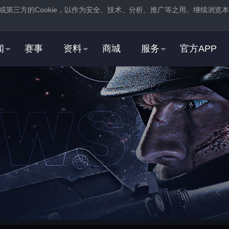
或第三方的
Cookie
，以作为安全、技术、分析、推广等之用。继续浏览本
。
闻
赛事
资料
商城
服务
官方APP
新用户
2
3
登录
蒸汽平台，在商店页
注册
蒸汽平台账号
中找到并
下载
反恐精英：全球
STEAM用户
2
3
右击游戏，选择“
属性
”，
在“
启动选项
”中，加入
打开“
通用
”选项卡
“
-perfectworld
”指令