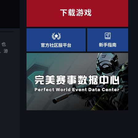
，也
、游