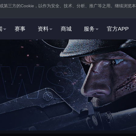
或第三方的
Cookie
，以作为安全、技术、分析、推广等之用。继续浏览本
。
闻
赛事
资料
商城
服务
官方APP
新用户
2
3
登录
蒸汽平台，在商店页
注册
蒸汽平台账号
中找到并
下载
反恐精英：全球
STEAM用户
2
3
右击游戏，选择“
属性
”，
在“
启动选项
”中，加入
打开“
通用
”选项卡
“
-perfectworld
”指令