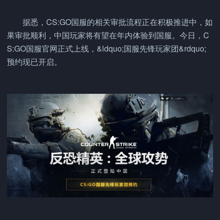
据悉，CS:GO国服的相关审批流程正在积极推进中，如
果审批顺利，中国玩家将有望在年内体验到国服。今日，C
S:GO国服官网正式上线，&ldquo;国服先锋玩家团&rdquo;
预约现已开启。