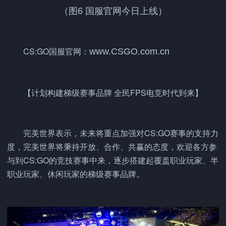
（图6 国服官网今日上线）
CS:GO国服官网：
www.CSGO.com.cn
【计划构建梯级赛事品牌 全民FPS电竞时代到来】
完美世界表示，未来将重点加强对CS:GO赛事的支持力
度，完美世界将秉持开放、合作、共赢的态度，欢迎各方参
与到CS:GO的竞技赛事中来，逐步搭建起覆盖职业玩家、半
职业玩家、休闲玩家的梯级赛事品牌。