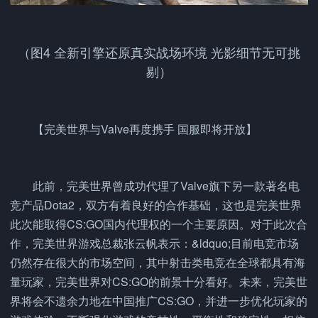
（图4 全新引擎还原真实战场环境 光影细节无可挑
剔）
【完美世界与Valve再度携手 国服即将开放】
此前，完美世界曾成功代理了Valve旗下另一款著名电
竞产品Dota2，双方有着良好的合作基础，这也是完美世界
此次能取得CS:GO国内代理权的一个主要原因。对于此次合
作，完美世界游戏总裁张云帆表示：&ldquo;目前电竞市场
仍然存在很大的市场空间，其中射击类电竞在全球都具有海
量玩家，完美世界对CS:GO的前景十分看好。未来，完美世
界将会不遗余力地在中国推广CS:GO，并进一步优化玩家的