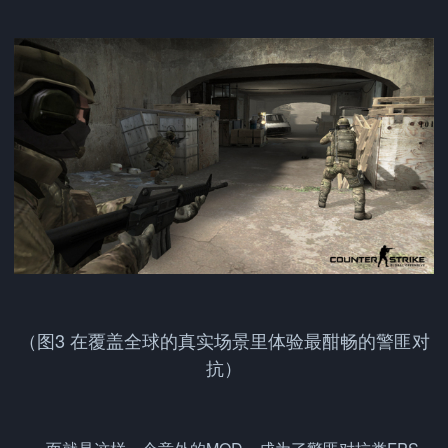
（图3 在覆盖全球的真实场景里体验最酣畅的警匪对
抗）