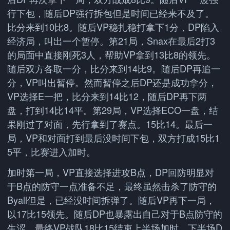
行下包，随后DP强行拆包但是时间已经来不及了。
比分来到10比8。随后VP稳扎稳打拿下1分，DP陷入
经济局，叫出一个暂停。第21局，Snax在最后2打3
的局面中直接刚死3人，帮助VP拿到13比8的领先。
随后双方各取一分，比分来到14比9。随后DP再追一
分，VP叫出暂停。然而暂停之后DP还是成功拿分，
VP选择E一把，比分来到14比12，随后DP再下两
盘，打到14比14平。第29局，VP选择ECO一盘，结
果刚过了对面，先行拿到了赛点。15比14。最后一
局，VP和对面打到最后没时间下包，双方打成15比1
5平，比赛进入加时。
加时第一局，VP直接选择进攻B点，DP回防明显对
于B点的防守一点准备不足，最终虽然击杀了防守的
Byall但是，已经没时间拆弹了。随后VP再下一局，
以17比15领先。随后DP也暴露出自己对于B点防守的
生涩，最终VP战队18比15结束上半场加时。下半场D