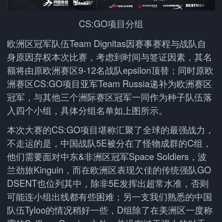
CS:GO项目分组
欧洲区冠军队伍Team Dignitas因赛事赛程与战队自
身原因弃权本次比赛，考虑到时间与签证因素，其名
额将由原欧洲赛区9-12名战队epsilon顶替；同时原欧
洲赛区CS:GO项目亚军Team Russia递补为欧洲赛区
冠军，与其他三个洲际赛区冠军一同作为种子队伍落
入四个小组，具体分组名单如上图所示。
本次大赛的CS:GO项目堪称汇聚了全球的最强战力，
不走运的是，中国战队5E被分在了怪物成群的C组，
他们需要面对中东&非洲区冠军Space Soldiers，波
兰劲旅Kinguin，而在欧洲区表现欠佳的传统强队GO
DSENT也位列其中，除非5E发挥出超常水准，否则
可能连小组出线都有些困难；另一支我们熟悉的中国
队伍Tyloo的情况稍好一些，D组除了在美洲区一度称