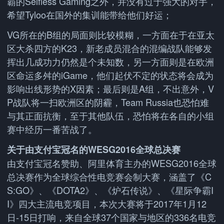
霸的Selfless Gaming之外，并没有过于强大的对手，
希望Tyloo在国外的集训能带给他们好运；
VG所在的B组的局面则比较模糊，一方面在于在亚太
区大杀四方的K23，新老成员混合的混编战队能够发
挥出几成功力仍然是个未知数，另一方面则是在欧洲
区命运多舛的iGame，他们起伏不定的状态将会成为
影响出线形势的X因素；最后则是A组，不出意外，V
P战队将一扫欧洲区的阴霾，Team Russia也恐怕难
与其正面抗衡，至于其他队伍，恐怕将在各自的小组
赛中经历一番苦战了。
关于由支付宝冠名的WESG2016全球总决赛
由支付宝冠名赞助、阿里体育主办的WESG2016全球
总决赛作为全球综合性电竞赛会制大赛，涵盖了《C
S:GO》、《DOTA2》、《炉石传说》、《星际争霸I
I》四大主流电竞项目，本次大赛将于2017年1月12
日-15日打响，来自全球37个国家与地区的336名电竞