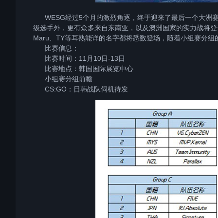
WESG经过5个月的激烈角逐，终于迎来了最后一个大洲赛区
级选手外，更有众多来自东南亚，以及澳洲国家的实力战将登
Maru、TY等耳熟能详的名字都将悉数登场，随着小组赛分
比赛信息：
比赛时间：11月10日-13日
比赛地点：韩国国际展览中心
小组赛分组前瞻
CS:GO：日韩战队伺机待发