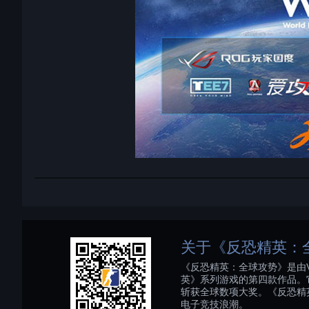
关于《反恐精英：
《反恐精英：全球攻势》是由V
英》系列游戏的第四款作品。
斩获全球数项大奖。《反恐精
电子竞技浪潮。