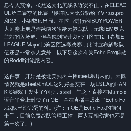
息令人震惊。虽然这支北美战队近况不佳，在ELEAG
UE第二赛季的比赛里接连以大比分输给了Virtus.pro
和G2，小组垫底出局。在随后进行的IBUYPOWER
大师赛上更是连续两次输给天禄战队，无缘IEM奥克
兰站的入场券。但考虑到按计划他们将在12月参加E
LEAGUE Major北美区预选赛决赛，此时宣布解散队
伍还是非常令人意外。以下是这次有关Echo Fox解散
的Reddit讨论版内容。
这件事一开始是被北美知名主播steel爆出来的。大概
情况就是steel和mOE这对好基友在一场ESEA的RAN
K S游戏里发生了争吵，steel一气之下直接在Mumble
语音平台上封禁了mOE，并在直播中爆出了Echo Fo
x战队已经完蛋的料。(注：mOE是Echo Fox的前狙
击手，目前负责战队管理工作。两人互相伤害也不是
第一次了。)