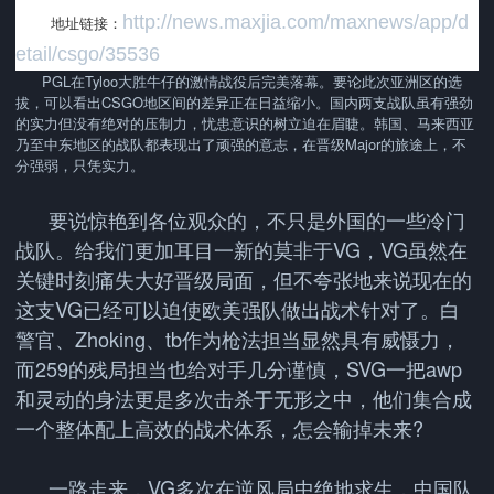
http://news.maxjia.com/maxnews/app/d
地址链接：
etail/csgo/35536
PGL在Tyloo大胜牛仔的激情战役后完美落幕。要论此次亚洲区的选
拔，可以看出CSGO地区间的差异正在日益缩小。国内两支战队虽有强劲
的实力但没有绝对的压制力，忧患意识的树立迫在眉睫。韩国、马来西亚
乃至中东地区的战队都表现出了顽强的意志，在晋级Major的旅途上，不
分强弱，只凭实力。
要说惊艳到各位观众的，不只是外国的一些冷门
战队。给我们更加耳目一新的莫非于VG，VG虽然在
关键时刻痛失大好晋级局面，但不夸张地来说现在的
这支VG已经可以迫使欧美强队做出战术针对了。白
警官、Zhoking、tb作为枪法担当显然具有威慑力，
而259的残局担当也给对手几分谨慎，SVG一把awp
和灵动的身法更是多次击杀于无形之中，他们集合成
一个整体配上高效的战术体系，怎会输掉未来?
一路走来，VG多次在逆风局中绝地求生，中国队