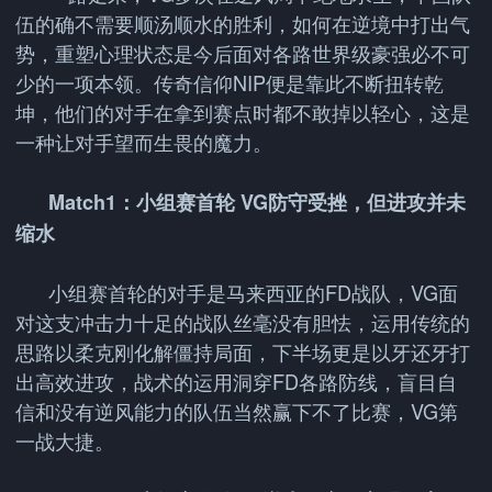
伍的确不需要顺汤顺水的胜利，如何在逆境中打出气
势，重塑心理状态是今后面对各路世界级豪强必不可
少的一项本领。传奇信仰NIP便是靠此不断扭转乾
坤，他们的对手在拿到赛点时都不敢掉以轻心，这是
一种让对手望而生畏的魔力。
Match1：小组赛首轮 VG防守受挫，但进攻并未
缩水
小组赛首轮的对手是马来西亚的FD战队，VG面
对这支冲击力十足的战队丝毫没有胆怯，运用传统的
思路以柔克刚化解僵持局面，下半场更是以牙还牙打
出高效进攻，战术的运用洞穿FD各路防线，盲目自
信和没有逆风能力的队伍当然赢下不了比赛，VG第
一战大捷。