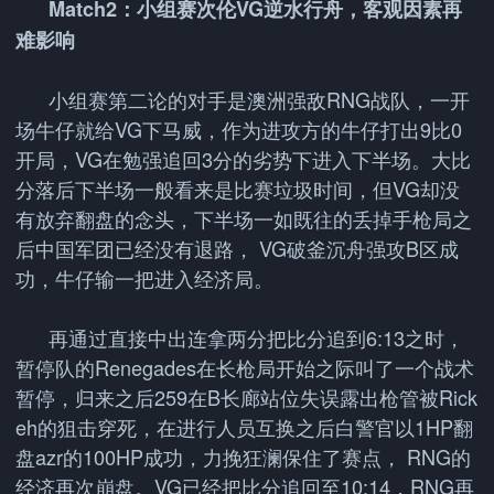
Match2：小组赛次伦VG逆水行舟，客观因素再
难影响
小组赛第二论的对手是澳洲强敌RNG战队，一开
场牛仔就给VG下马威，作为进攻方的牛仔打出9比0
开局，VG在勉强追回3分的劣势下进入下半场。大比
分落后下半场一般看来是比赛垃圾时间，但VG却没
有放弃翻盘的念头，下半场一如既往的丢掉手枪局之
后中国军团已经没有退路， VG破釜沉舟强攻B区成
功，牛仔输一把进入经济局。
再通过直接中出连拿两分把比分追到6:13之时，
暂停队的Renegades在长枪局开始之际叫了一个战术
暂停，归来之后259在B长廊站位失误露出枪管被Rick
eh的狙击穿死，在进行人员互换之后白警官以1HP翻
盘azr的100HP成功，力挽狂澜保住了赛点， RNG的
经济再次崩盘。VG已经把比分追回至10:14，RNG再