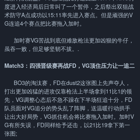
度进入经济局后日常叫了一个暂停，之后祭出双狙战
术防守A点成功以15:11率先进入赛点。但是顽强的V
G连追4个赛点把比赛拖入加时。
加时赛VG苦战到底但难敌枪法更加凶狠的牛仔，
虽吞一败，但足够坚韧不拔。.
Match3：四强晋级赛再战FD，VG顶住压力让一追二
BO3的淘汰赛，FD在dust2这张图上先声夺人，
打出更加凶猛的进攻仅靠枪法上半场拿到11比1的领
先，VG调整心态后不急不躁在下半场狂追十分，FD
队员面对VG追分的势头乱了阵脚，送温暖行动拱手
让出大好局势，VG抓住机会将比赛拖入加时。加时V
G有所失误，FD同样给予还击，以21比19拿下第一
张图;