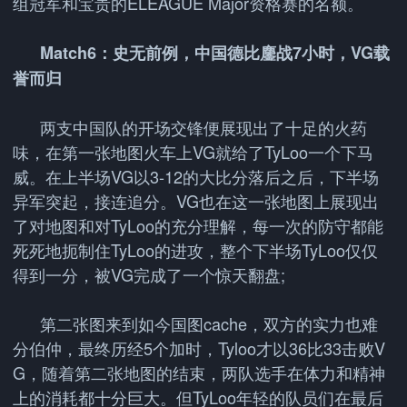
组冠军和宝贵的ELEAGUE Major资格赛的名额。
Match6：史无前例，中国德比鏖战7小时，VG载
誉而归
两支中国队的开场交锋便展现出了十足的火药
味，在第一张地图火车上VG就给了TyLoo一个下马
威。在上半场VG以3-12的大比分落后之后，下半场
异军突起，接连追分。VG也在这一张地图上展现出
了对地图和对TyLoo的充分理解，每一次的防守都能
死死地扼制住TyLoo的进攻，整个下半场TyLoo仅仅
得到一分，被VG完成了一个惊天翻盘;
第二张图来到如今国图cache，双方的实力也难
分伯仲，最终历经5个加时，Tyloo才以36比33击败V
G，随着第二张地图的结束，两队选手在体力和精神
上的消耗都十分巨大。但TyLoo年轻的队员们在最后