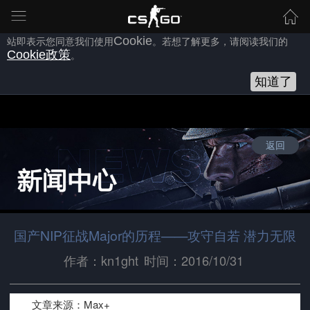
为向您提供良好的网站使用体验，完美世界网站会使用自身或第三方
的
Cookie
，以作为安全、技术、分析、推广等之用。继续浏览本网
站即表示您同意我们使用
Cookie
。若想了解更多，请阅读我们的
Cookie
政策
。
知道了
返回
国产NIP征战Major的历程——攻守自若 潜力无限
作者：kn1ght
时间：2016/10/31
文章来源：Max+