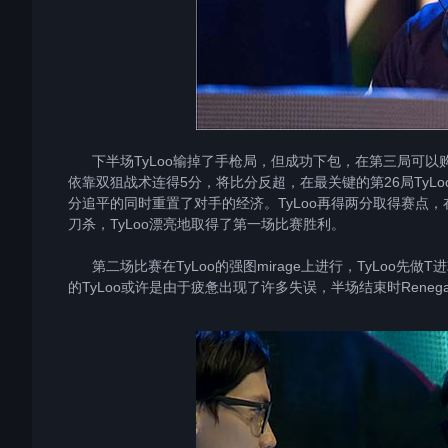
下半场TyLoo输掉了手枪局，但成功下包，在第三局可以购买全
依靠双狙战术连得5分，将比分反超，在最关键的第26局TyL
分追平的同时重置了对手的经济。TyLoo再得两分取得赛点，在
刀杀，TyLoo漂亮地取得了第一场比赛胜利。
第二场比赛在TyLoo的强图mirage上进行，TyLoo先
的TyLoo或许是由于疲惫出现了许多失误，半场结束时Renega