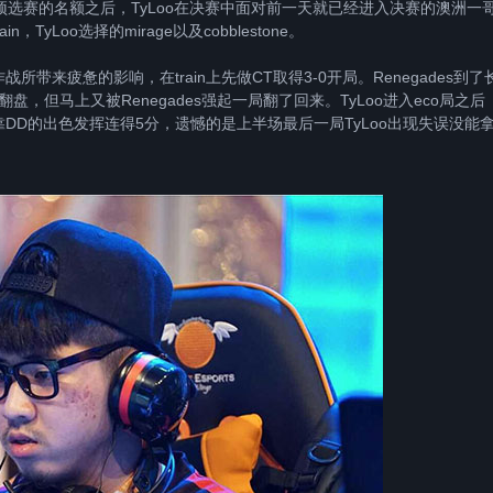
r预选赛的名额之后，TyLoo在决赛中面对前一天就已经进入决赛的澳洲一
，TyLoo选择的mirage以及cobblestone。
来疲惫的影响，在train上先做CT取得3-0开局。Renegades到了
盘，但马上又被Renegades强起一局翻了回来。TyLoo进入eco局之后
中依靠DD的出色发挥连得5分，遗憾的是上半场最后一局TyLoo出现失误没能