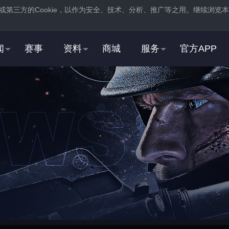
或第三方的
Cookie
，以作为安全、技术、分析、推广等之用。继续浏览本
。
闻
赛事
资料
商城
服务
官方APP
新用户
2
3
登录
蒸汽平台，在商店页
注册
蒸汽平台账号
中找到并
下载
反恐精英：全球
STEAM用户
2
3
右击游戏，选择“
属性
”，
在“
启动选项
”中，加入
打开“
通用
”选项卡
“
-perfectworld
”指令