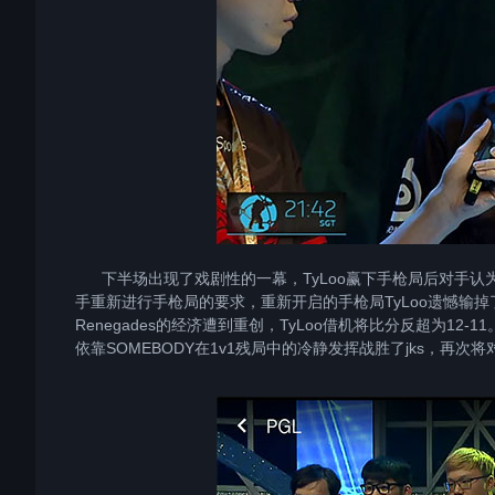
下半场出现了戏剧性的一幕，TyLoo赢下手枪局后对手认为
手重新进行手枪局的要求，重新开启的手枪局TyLoo遗憾输掉
Renegades的经济遭到重创，TyLoo借机将比分反超为12-1
依靠SOMEBODY在1v1残局中的冷静发挥战胜了jks，再次