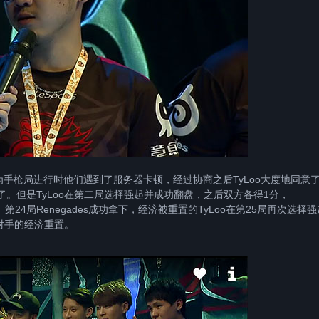
手枪局进行时他们遇到了服务器卡顿，经过协商之后TyLoo大度地同意
了。但是TyLoo在第二局选择强起并成功翻盘，之后双方各得1分，
1。第24局Renegades成功拿下，经济被重置的TyLoo在第25局再次选择
将对手的经济重置。