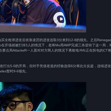
枪弹进攻后依靠凌厉的进攻连取3分来到12-8的领先。之后Renegad
oo在开场就被打掉3人的情况下，老将Mo用AWP完成三杀逆转了这一局，
赛点局AttackeR一人面对对方两人的情况下勇敢地冲向正在拆包的CT
做T进攻打出5-0的开局，但对手凭借老道的经验连得6分将比分反超，连续进
des暂时9-6领先。