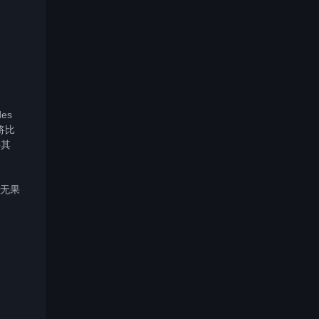
es
将比
将其
攻无果