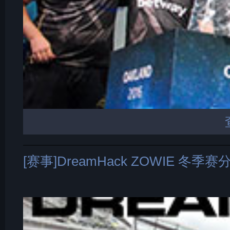
[赛事]DreamHack ZOWIE 冬