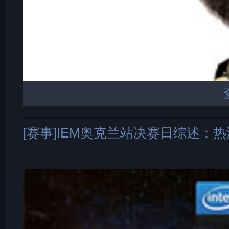
[赛事]IEM奥克兰站决赛日综述：热