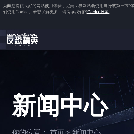
为向您提供良好的网站使用体验，完美世界网站会使用自身或第三方的
们使用
Cookie
。若想了解更多，请阅读我们的
Cookie
政策
。
1
2
注册
蒸汽平台账号
下载
蒸汽平台
新闻中心
1
2
你的位置：
首页
新闻中心
>
右击游戏，选择“
属性
”，