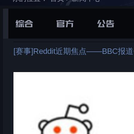
在游戏库中找到并
下载
打开“
通用
”选项卡
[赛事]Reddit近期焦点——BBC