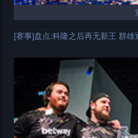
[赛事]盘点:科隆之后再无新王 群雄