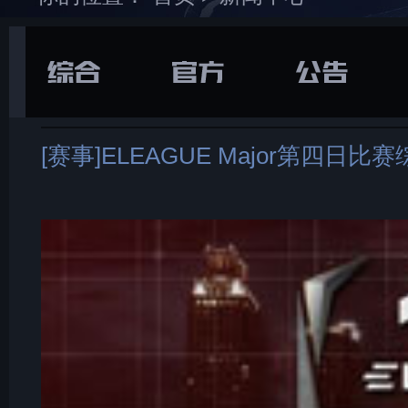
在游戏库中找到并
下载
打开“
通用
”选项卡
[赛事]ELEAGUE Major第四日比