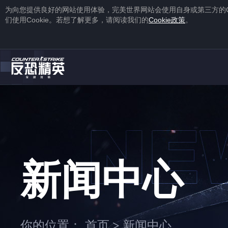
为向您提供良好的网站使用体验，完美世界网站会使用自身或第三方的
们使用
Cookie
。若想了解更多，请阅读我们的
Cookie
政策
。
1
2
注册
蒸汽平台账号
下载
蒸汽平台
新闻中心
1
2
你的位置：
首页
新闻中心
>
右击游戏，选择“
属性
”，