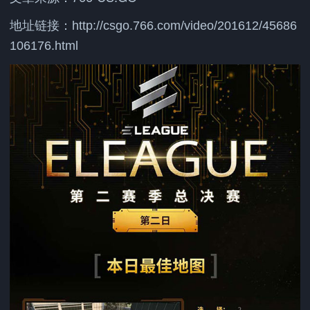
地址链接：
http://csgo.766.com/video/201612/45686
106176.html