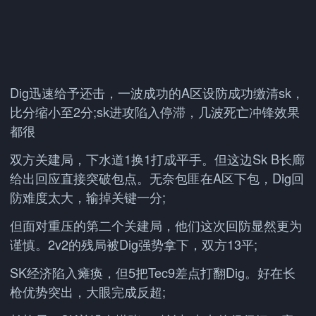
Dig迅速给予还击，一波成功的A区设防成功缴清sk，
比分缩小至2分;sk进攻陷入停滞，几波死亡冲锋效果
都很
双方关建局，下水道1换1打成平手。但这边Sk B长廊
给出回应直接突破包点。无奈包匪在A区下包，Dig回
防难度太大，输掉关键一分;
但面对重压的第二个关建局，他们这次回防显然更为
谨慎。2v2的残局被Dig强势拿下，双方13平;
SK经济陷入瘫痪，但5把Tec9差点打翻Dig。好在长
枪优势突出，大眼完成反超;