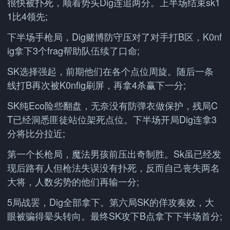
很快被扑死，顺着势头Dig连追两分。上半场结束sk1
1比4领先;
下半场手枪局，Dig赌博防守压对了对手打B区，K0nf
ig拿下3个frag帮助队伍续了口命;
SK选择强起，前期他们在各个点位周旋。随后一条
线打B再次被K0nfig刷屏，再拿4杀赢下一分;
SK纯Eco险些翻盘，无奈没有防弹衣做保护，残局C
T已经洞悉匪徒站位架死点位。下半场开局Dig连拿3
分将比分拉近;
第一个长枪局，魔法男孩前压出奇制胜。Sk虽已经发
现后路有人但枪法失误没有扑死，反而自己丧失两名
大将，人数劣势的他们再输一分;
5局战罢，Dig全部拿下。第六局SK的佯攻奏效，大
眼被骗得晕头转向。最终SK攻下B点拿下下半场首分;