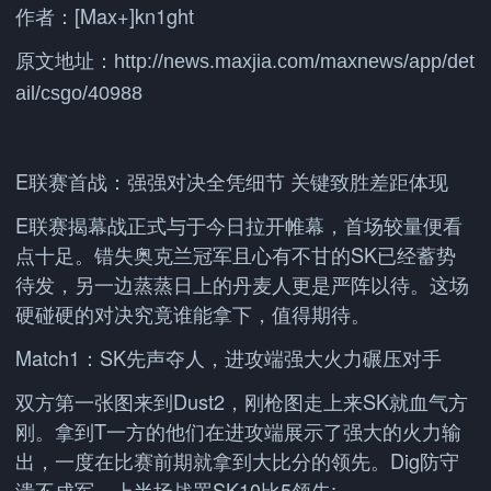
作者：[Max+]kn1ght
原文地址：
http://news.maxjia.com/maxnews/app/det
ail/csgo/40988
E联赛首战：强强对决全凭细节 关键致胜差距体现
E联赛揭幕战正式与于今日拉开帷幕，首场较量便看
点十足。错失奥克兰冠军且心有不甘的SK已经蓄势
待发，另一边蒸蒸日上的丹麦人更是严阵以待。这场
硬碰硬的对决究竟谁能拿下，值得期待。
Match1：SK先声夺人，进攻端强大火力碾压对手
双方第一张图来到Dust2，刚枪图走上来SK就血气方
刚。拿到T一方的他们在进攻端展示了强大的火力输
出，一度在比赛前期就拿到大比分的领先。Dig防守
溃不成军，上半场战罢SK10比5领先;