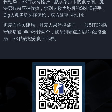
长枪局，SK并没有慌张，默认架点卡的很仔细。魔
法男孩前压被偷掉，拿到人数优势后的Sk扑B得手，
Dig人数劣势选择保枪，双方战至14比14;
再度面临关建局，丹麦人果然掉链子。一波5打3的防
守硬是被fallen秒掉两个，被拿到赛点之后Dig经济全
崩，SK精确控分赢下比赛。