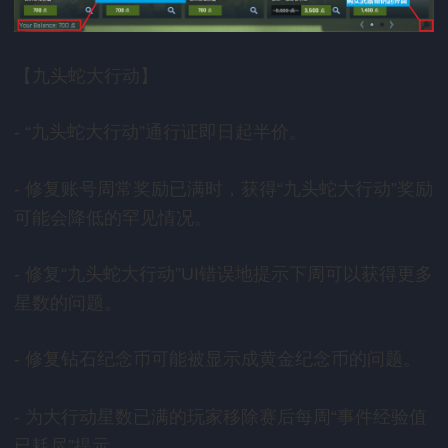
【九头蛇大行动】
九头蛇大行动
通行证即日起半价。
- “
”
修复账号周常奖励已满时，获得
九头蛇大行动
奖励
-
“
”
可能会降低的罕见情况。
修复
九头蛇大行动
错误地提示下周可以获得更多
-
“
”UI
星数的问题。
修复钻石纪念币可能被显示成黄金纪念币的问题。
-
为大行动星数已满的玩家移除赛后每周
事件经验值
-
“
已耗尽
提示。
”