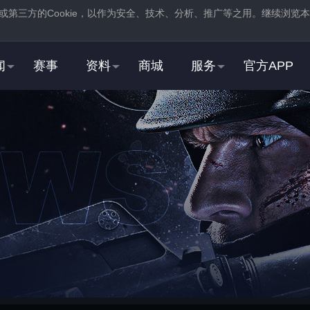
或第三方的
Cookie
，以作为安全、技术、分析、推广等之用。继续浏览本
。
闻
赛事
资料
商城
服务
官方APP
新用户
2
3
登录
蒸汽平台，在商店页
注册
蒸汽平台账号
中找到并
下载
反恐精英：全球
STEAM用户
2
3
右击游戏，选择“
属性
”，
在“
启动选项
”中，加入
打开“
通用
”选项卡
“
-perfectworld
”指令