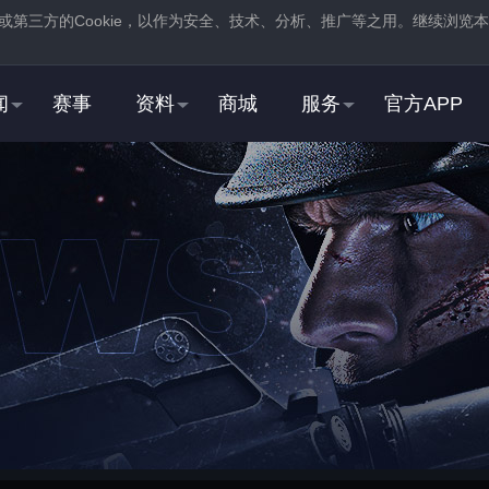
或第三方的
Cookie
，以作为安全、技术、分析、推广等之用。继续浏览本
。
闻
赛事
资料
商城
服务
官方APP
新用户
2
3
登录
蒸汽平台，在商店页
注册
蒸汽平台账号
中找到并
下载
反恐精英：全球
STEAM用户
2
3
右击游戏，选择“
属性
”，
在“
启动选项
”中，加入
打开“
通用
”选项卡
“
-perfectworld
”指令