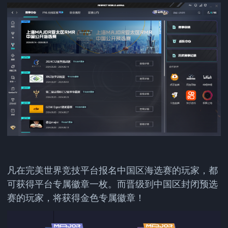
凡在完美世界竞技平台报名中国区海选赛的玩家，都
可获得平台专属徽章一枚。而晋级到中国区封闭预选
赛的玩家，将获得金色专属徽章！