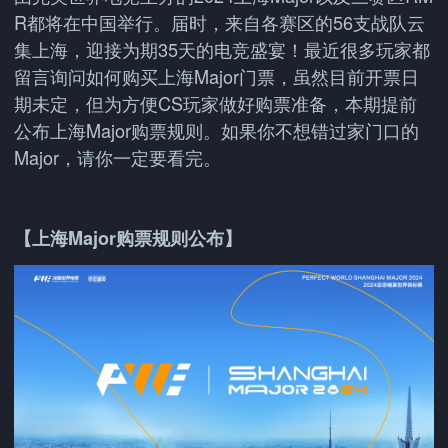
R都将在中国举行。届时，来自各赛区的56支战队云
集上海，迎接为期35天的电竞盛宴！最近很多玩家都
留言询问如何购买上海Major门票，虽然目前开票日
期未定，但为方便CS玩家做好购票准备，本期提前
公布上海Major购票规则。如果你不想错过家门口的
Major，请你一定要看完。
【上海Major购票规则公布】