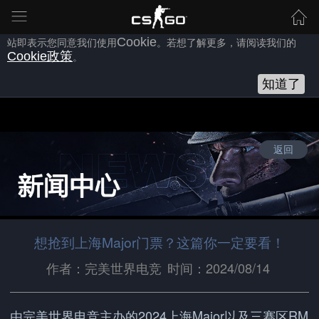
为向您提供良好的网站使用体验，完美世界网站会使用自身或第三方
的
Cookie
，以作为安全、技术、分析、推广等之用。继续浏览本网
站即表示您同意我们使用
Cookie
。若想了解更多，请阅读我们的
Cookie
政策
。
知道了
返回
想抢到上海Major门票？这篇你一定要看！
作者：完美世界电竞
时间：2024/08/14
由完美世界电竞主办的2024上海Major以及三赛区RM