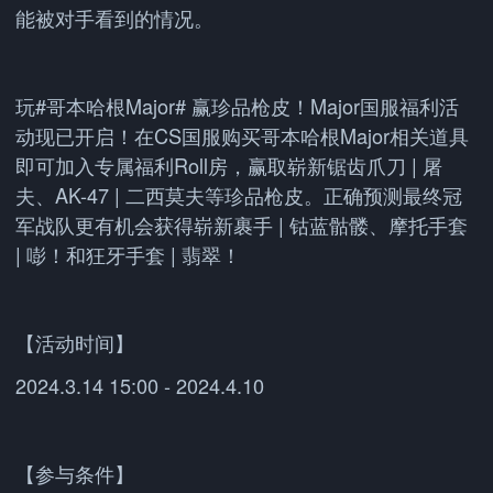
能被对手看到的情况。
玩#哥本哈根Major# 赢珍品枪皮！Major国服福利活
动现已开启！在CS国服购买哥本哈根Major相关道具
即可加入专属福利Roll房，赢取崭新锯齿爪刀 | 屠
夫、AK-47 | 二西莫夫等珍品枪皮。正确预测最终冠
军战队更有机会获得崭新裹手 | 钴蓝骷髅、摩托手套
| 嘭！和狂牙手套 | 翡翠！
【活动时间】
2024.3.14 15:00 - 2024.4.10
【参与条件】