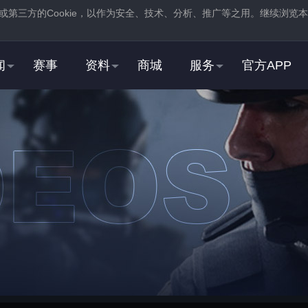
或第三方的
Cookie
，以作为安全、技术、分析、推广等之用。继续浏览本
。
闻
赛事
资料
商城
服务
官方APP
新用户
2
3
登录
蒸汽平台，在商店页
注册
蒸汽平台账号
中找到并
下载
反恐精英：全球
STEAM用户
2
3
右击游戏，选择“
属性
”，
在“
启动选项
”中，加入
打开“
通用
”选项卡
“
-perfectworld
”指令