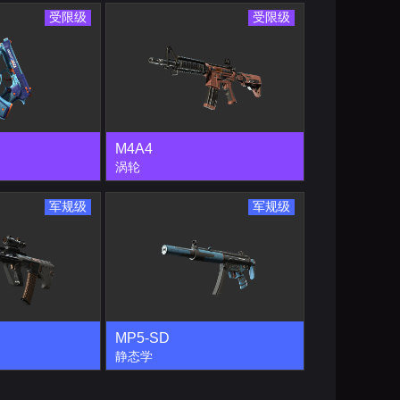
受限级
受限级
M4A4
涡轮
军规级
军规级
MP5-SD
静态学