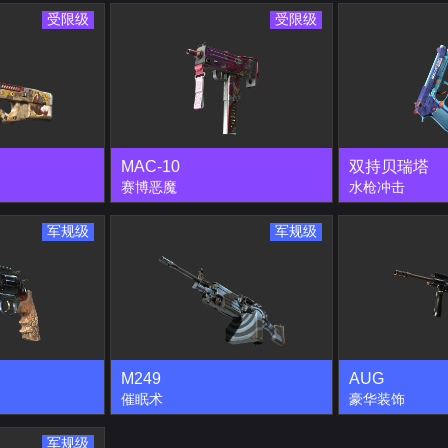
受限级
受限级
MAC-10
双持贝瑞塔
赛博恶魔
水枪冲击
军规级
军规级
M249
AUG
催眠术
豪华装饰
军规级