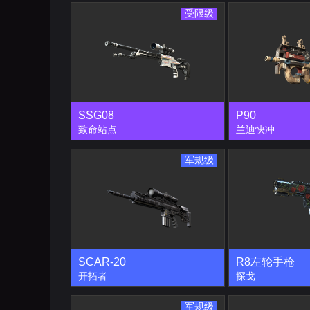
受限级
SSG08
P90
致命站点
兰迪快冲
军规级
SCAR-20
R8左轮手枪
开拓者
探戈
军规级