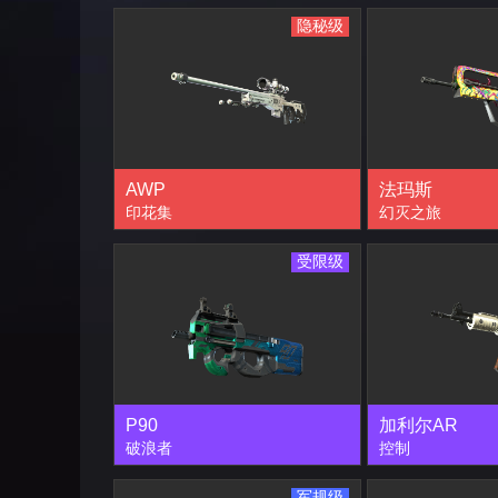
隐秘级
AWP
法玛斯
印花集
幻灭之旅
受限级
P90
加利尔AR
破浪者
控制
军规级