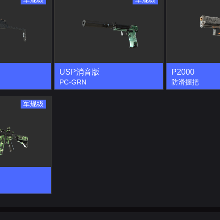
USP消音版
P2000
PC-GRN
防滑握把
军规级