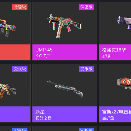
隐秘级
保密级
UMP-45
格洛克18型
K.O.T厂
忍瞳
受限级
受限级
新星
宙斯x27电击
初升之楼
当岁鱼
军规级
军规级