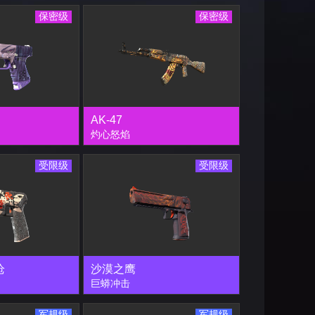
保密级
保密级
AK-47
灼心怒焰
受限级
受限级
枪
沙漠之鹰
巨蟒冲击
军规级
军规级