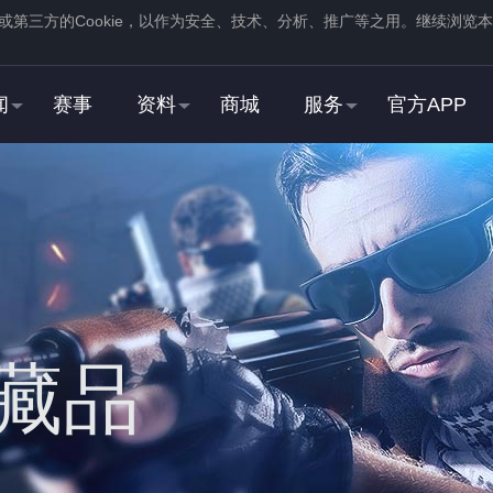
或第三方的
Cookie
，以作为安全、技术、分析、推广等之用。继续浏览本
。
闻
赛事
资料
商城
服务
官方APP
新用户
2
3
登录
蒸汽平台，在商店页
注册
蒸汽平台账号
中找到并
下载
反恐精英：全球
STEAM用户
藏品
2
3
右击游戏，选择“
属性
”，
在“
启动选项
”中，加入
打开“
通用
”选项卡
“
-perfectworld
”指令