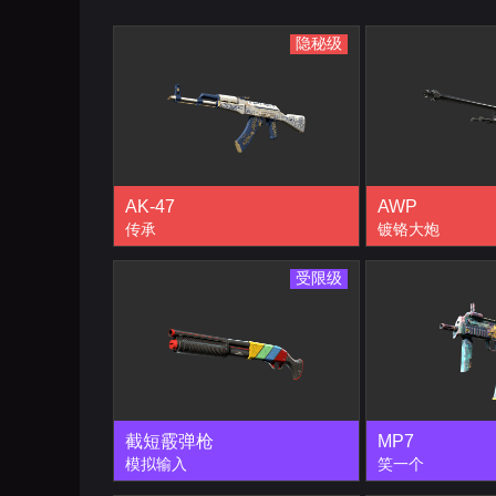
隐秘级
AK-47
AWP
传承
镀铬大炮
受限级
截短霰弹枪
MP7
模拟输入
笑一个