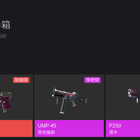
器箱
se
隐秘级
保密级
UMP-45
P250
黑色魅影
震中