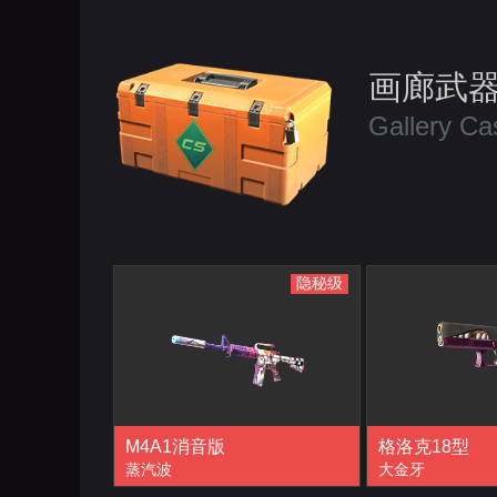
画廊武
Gallery Ca
隐秘级
M4A1消音版
格洛克18型
蒸汽波
大金牙