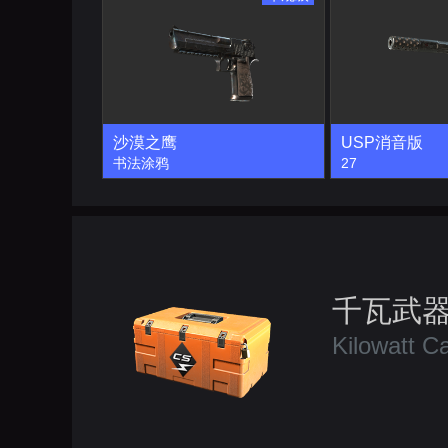
沙漠之鹰
USP消音版
书法涂鸦
27
千瓦武
Kilowatt C