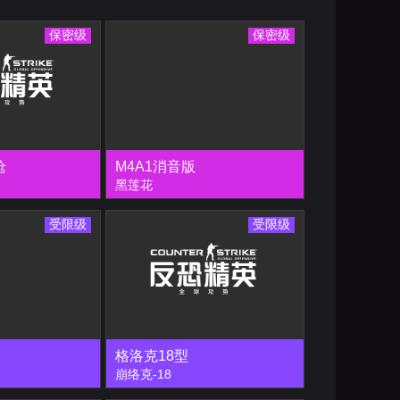
保密级
保密级
枪
M4A1消音版
黑莲花
受限级
受限级
格洛克18型
崩络克-18