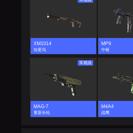
XM1014
MP9
知更鸟
中枢
军规级
MAG-7
M4A4
重新补给
战鹰